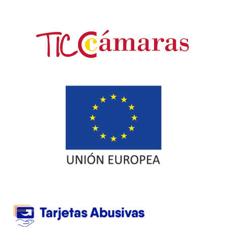
TarjetasAbusivas